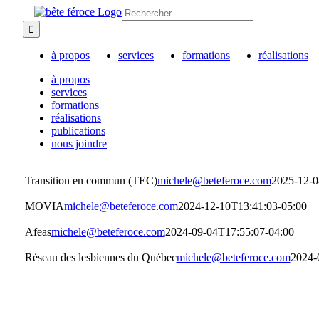
Skip
Recherche
to
sur
content
le
site
à propos
services
formations
réalisations
:
à propos
services
formations
réalisations
publications
nous joindre
Transition en commun (TEC)
michele@beteferoce.com
2025-12-0
MOVIA
michele@beteferoce.com
2024-12-10T13:41:03-05:00
Afeas
michele@beteferoce.com
2024-09-04T17:55:07-04:00
Réseau des lesbiennes du Québec
michele@beteferoce.com
2024-
s joindre
rriel : bonjour@beteferoce.com
léphone : 514-692-4762