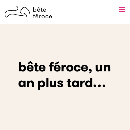
Skip
to
content
bête féroce, un
an plus tard…